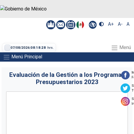
A+
A-
A
Menú
07/08/2026
|
08:18:28
hrs.
Menú Principal
M
Evaluación de la Gestión a los Programas
F
Presupuestarios 2023
S
T
S
I