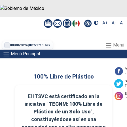
A+
A-
A
Menú
08/08/2026
|
08:59:23
hrs.
Menú Principal
M
F
100% Libre de Plástico
S
T
S
El ITSVC está certificado en la
I
iniciativa
"TECNM: 100% Libre de
Plástico de un Solo Uso"
,
constituyéndose así en una
comunidad con un alto compromiso